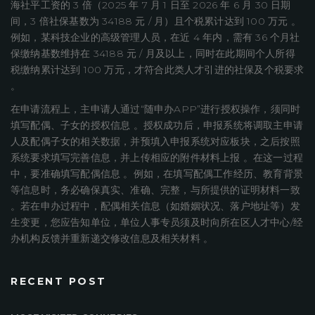
海社平工资的 3 倍（2025 年 7 月 1 日至 2026 年 6 月 30 日期
间，3 倍社保基数为 34188 元 / 月）且个税累计达到 100 万元 。
例如，某科技企业的高级管理人员，在近 4 年内，需有 36 个月社
保缴纳基数维持在 34188 元 / 月及以上，同时在此期间个人所得
税缴纳累计达到 100 万元，才符合此类人才引进的社保及个税要求
。
在申请流程上，主申请人通过“随申办APP”进行授权操作，须同时
填写配偶、子女的授权信息 。授权成功后，申报系统将调取主申请
人及配偶子女的相关数据，并预填入申报系统对应板块，之后按照
系统要求填写完善信息，并上传相应的附件材料上报 。在这一过程
中，要准确填写配偶信息 。例如，在填写配偶工作经历、教育背景
等信息时，务必确保真实、准确、完整，与所提供的证明材料一致
。若在申办过程中，配偶相关信息（如婚姻状况、落户地址等）发
生变更，您应告知单位，单位人事专员须及时向所在区人才中心/经
办机构反馈并重新递交修改信息及相关材料 。
RECENT POST