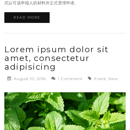
式认可该申报人的材料并正式受理申请。
READ MORE
Lorem ipsum dolor sit
amet, consectetur
adipisicing
August 10, 2016
1 Comment
Event, New